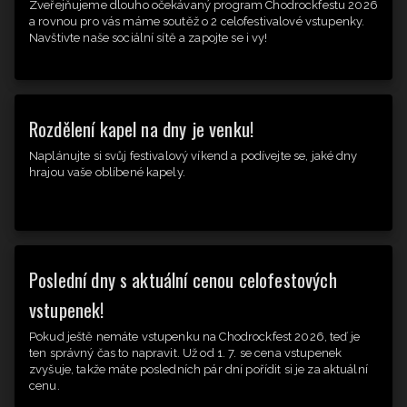
Zveřejňujeme dlouho očekávaný program Chodrockfestu 2026
a rovnou pro vás máme soutěž o 2 celofestivalové vstupenky.
Navštivte naše sociální sítě a zapojte se i vy!
Rozdělení kapel na dny je venku!
Naplánujte si svůj festivalový víkend a podívejte se, jaké dny
hrajou vaše oblíbené kapely.
Poslední dny s aktuální cenou celofestových
vstupenek!
Pokud ještě nemáte vstupenku na Chodrockfest 2026, teď je
ten správný čas to napravit. Už od 1. 7. se cena vstupenek
zvyšuje, takže máte posledních pár dní pořídit si je za aktuální
cenu.