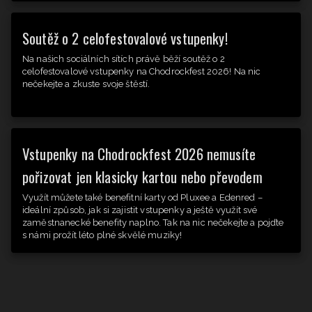
Soutěž o 2 celofestovalové vstupenky!
Na našich sociálních sítích právě běží soutěž o 2
celofestovalové vstupenky na Chodrockfest 2026! Na nic
nečekejte a zkuste svoje štěstí.
Vstupenky na Chodrockfest 2026 nemusíte
pořizovat jen klasicky kartou nebo převodem
Využít můžete také benefitní karty od Pluxee a Edenred –
ideální způsob, jak si zajistit vstupenky a ještě využít své
zaměstnanecké benefity naplno. Tak na nic nečekejte a pojďte
s námi prožít léto plné skvělé muziky!