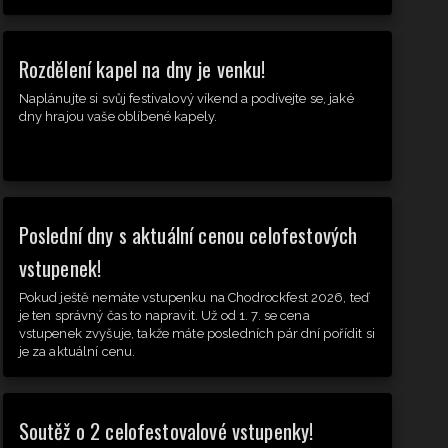
Rozdělení kapel na dny je venku!
Naplánujte si svůj festivalový víkend a podívejte se, jaké
dny hrajou vaše oblíbené kapely.
Poslední dny s aktuální cenou celofestových
vstupenek!
Pokud ještě nemáte vstupenku na Chodrockfest 2026, teď
je ten správný čas to napravit. Už od 1. 7. se cena
vstupenek zvyšuje, takže máte posledních pár dní pořídit si
je za aktuální cenu.
Soutěž o 2 celofestovalové vstupenky!