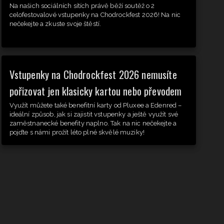
Na našich sociálních sítích právě běží soutěž o 2
celofestovalové vstupenky na Chodrockfest 2026! Na nic
nečekejte a zkuste svoje štěstí.
Vstupenky na Chodrockfest 2026 nemusíte
pořizovat jen klasicky kartou nebo převodem
Využít můžete také benefitní karty od Pluxee a Edenred –
ideální způsob, jak si zajistit vstupenky a ještě využít své
zaměstnanecké benefity naplno. Tak na nic nečekejte a
pojďte s námi prožít léto plné skvělé muziky!